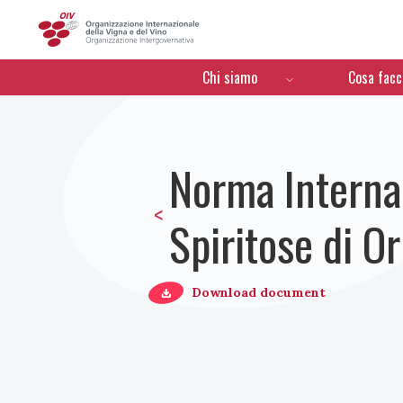
OIV
Menú de navegación
Chi siamo
Cosa fac
Norma Internaz
<
Spiritose di Or
Download document