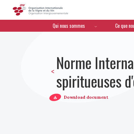
OIV
Menú de navegación
Qui nous sommes
Ce que no
Norme Internat
<
spiritueuses d'
Download document