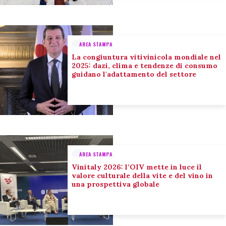
AREA STAMPA
La congiuntura vitivinicola mondiale nel
2025: dazi, clima e tendenze di consumo
guidano l'adattamento del settore
AREA STAMPA
Vinitaly 2026: l’OIV mette in luce il
valore culturale della vite e del vino in
una prospettiva globale