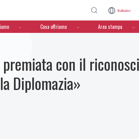
Salta al contenuto principale
Italiano
ciamo
Cosa offriamo
Area stampa
V premiata con il riconos
la Diplomazia»