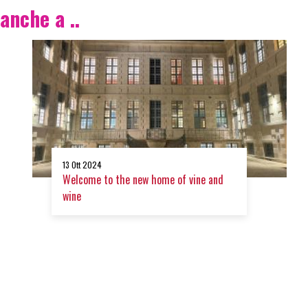
anche a ..
13 Ott 2024
Welcome to the new home of vine and
wine