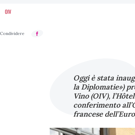
OIV
Oggi è stata inau
la Diplomatie») pr
Vino (OIV), l’Hôte
conferimento all’
francese dell’Europ