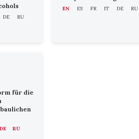
cohols
EN
ES
FR
IT
DE
RU
DE
RU
orm für die
n
nbaulichen
DE
RU