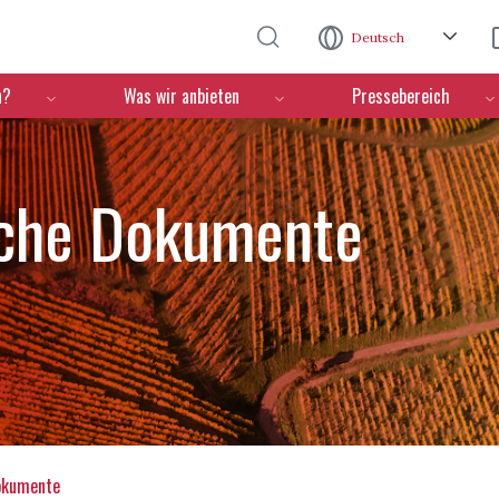
Direkt zum Inhalt
Deutsch
n?
Was wir anbieten
Pressebereich
sche Dokumente
okumente