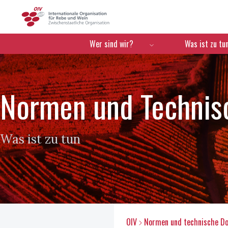
OIV
Menú de navegación
Wer sind wir?
Was ist zu tu
Normen und Techni
Was ist zu tun
OIV
Normen und technische D