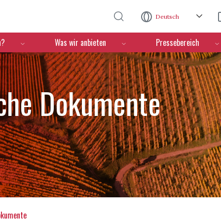
Direkt zum Inhalt
Deutsch
n?
Was wir anbieten
Pressebereich
sche Dokumente
okumente