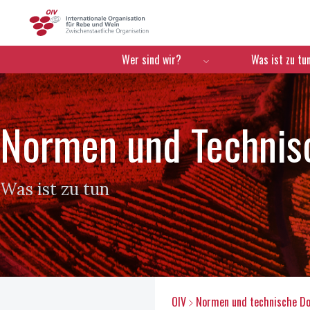
OIV
Menú de navegación
Wer sind wir?
Was ist zu tu
Normen und Techni
Was ist zu tun
OIV
Normen und technische D