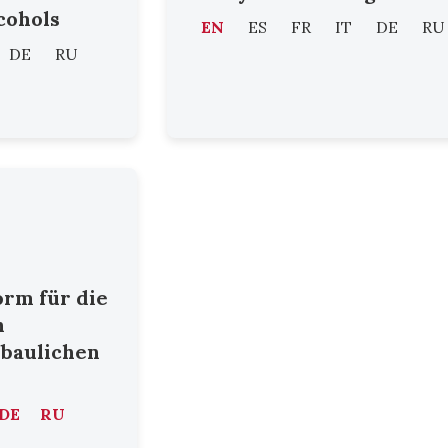
cohols
EN
ES
FR
IT
DE
RU
DE
RU
orm für die
n
nbaulichen
DE
RU