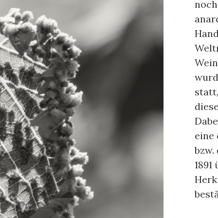
noch
anar
Hande
Welt
Wein
wurd
statt
dies
Dabei
eine
bzw.
1891
Herk
best