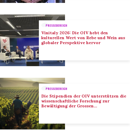
PRESSEBEREICH
Vinitaly 2026: Die OIV hebt den
kulturellen Wert von Rebe und Wein aus
globaler Perspektive hervor
PRESSEBEREICH
Die Stipendien der OIV unterstützen die
wissenschaftliche Forschung zur
Bewältigung der Grossen
Herausforderungen des Sektors