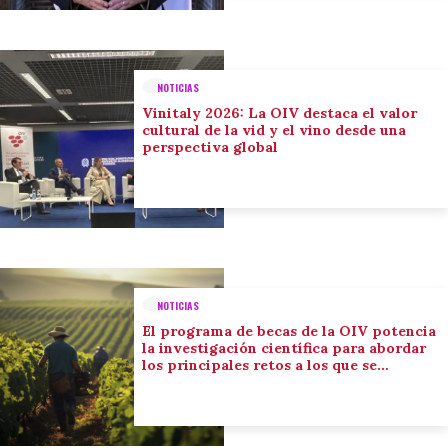
NOTICIAS
Vinitaly 2026: La OIV destaca el valor
cultural de la vid y el vino desde una
perspectiva global
NOTICIAS
El programa de becas de la OIV potencia
la investigación científica para abordar
los principales retos a los que se
enfrenta el sector