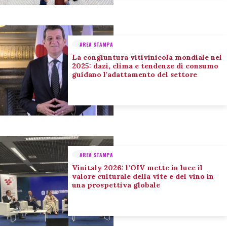
AREA STAMPA
La congiuntura vitivinicola mondiale nel
2025: dazi, clima e tendenze di consumo
guidano l'adattamento del settore
AREA STAMPA
Vinitaly 2026: l’OIV mette in luce il
valore culturale della vite e del vino in
una prospettiva globale