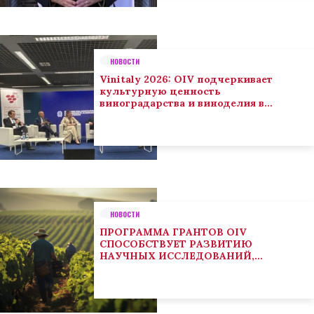
НОВОСТИ
Vinitaly 2026: OIV подчеркивает
культурную ценность
виноградарства и виноделия в
глобальном контексте
НОВОСТИ
ПРОГРАММА ГРАНТОВ OIV
СПОСОБСТВУЕТ РАЗВИТИЮ
НАУЧНЫХ ИССЛЕДОВАНИЙ,
НАПРАВЛЕННЫХ НА РЕШЕНИЕ
ОСНОВНЫХ ПРОБЛЕМ, СОСТОЯЩИХ
ПЕРЕД СЕКТОРОМ