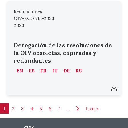
Resoluciones
OIV-ECO 715-2023
2023
Derogación de las resoluciones de
la OIV obsoletas, expiradas y
redundantes
EN
ES
FR
IT
DE
RU
Paginación
Última págin
1
2
3
4
5
6
7
…
Last »