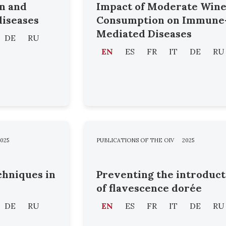
n and
Impact of Moderate Win
diseases
Consumption on Immune
Mediated Diseases
DE
RU
EN
ES
FR
IT
DE
RU
025
PUBLICATIONS OF THE OIV
2025
hniques in
Preventing the introduct
of flavescence dorée
DE
RU
EN
ES
FR
IT
DE
RU