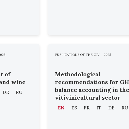
025
PUBLICATIONS OF THE OIV
2025
t of
Methodological
 and wine
recommendations for G
balance accounting in th
DE
RU
vitivinicultural sector
EN
ES
FR
IT
DE
RU