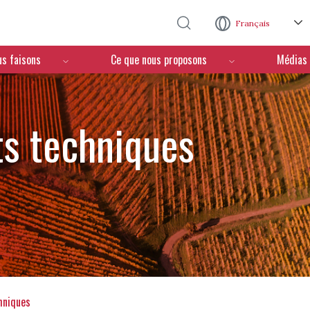
Aller au contenu principal
Français
us faisons
Ce que nous proposons
Médias
s techniques
hniques