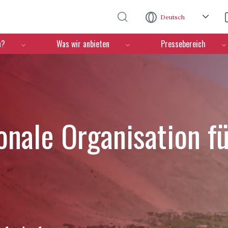
Direkt zum Inhalt
Deutsch
n?
Was wir anbieten
Pressebereich
ionale Organisation f