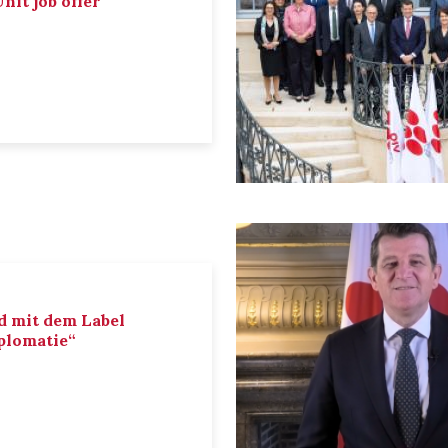
nit job offer
d mit dem Label
iplomatie“