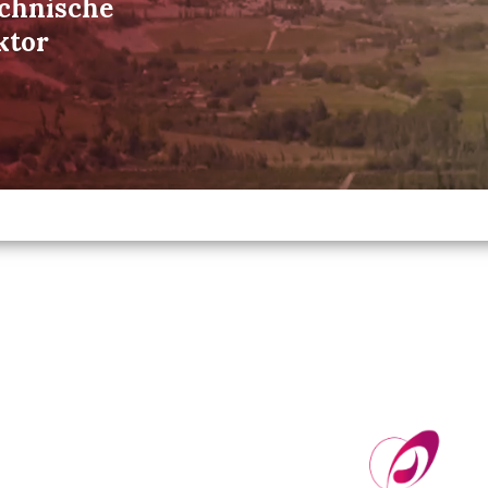
echnische
ktor