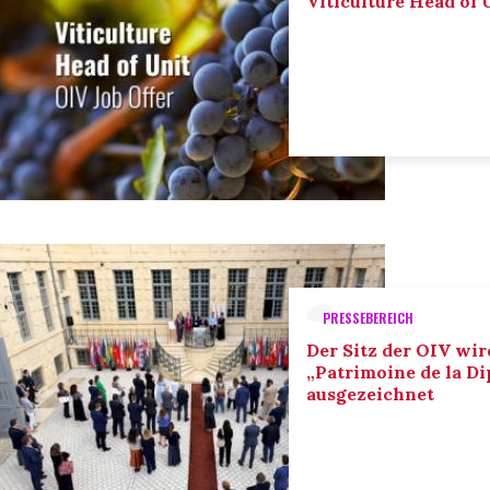
Viticulture Head of U
PRESSEBEREICH
Der Sitz der OIV wir
„Patrimoine de la D
ausgezeichnet