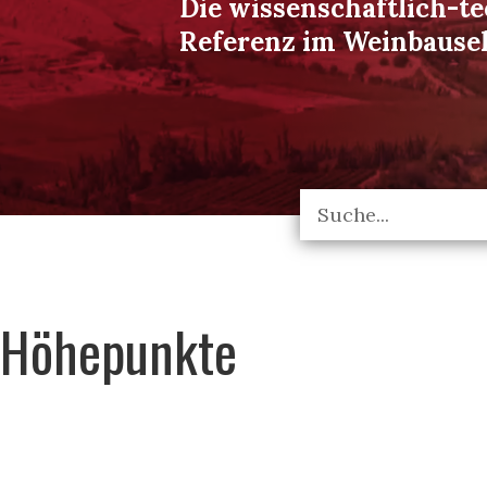
Die wissenschaftlich-t
Referenz im Weinbause
Höhepunkte