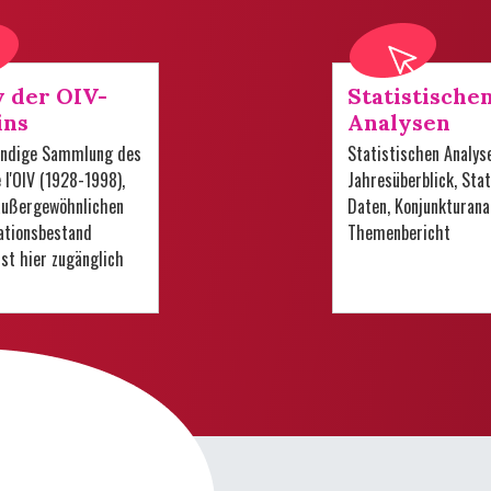
v der OIV-
Statistische
ins
Analysen
tändige Sammlung des
Statistischen Analys
e l'OIV (1928-1998),
Jahresüberblick, Stat
 außergewöhnlichen
Daten, Konjunkturana
tionsbestand
Themenbericht
 ist hier zugänglich