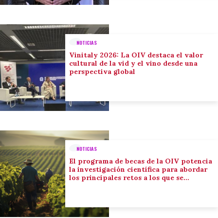
NOTICIAS
Vinitaly 2026: La OIV destaca el valor
cultural de la vid y el vino desde una
perspectiva global
NOTICIAS
El programa de becas de la OIV potencia
la investigación científica para abordar
los principales retos a los que se
enfrenta el sector