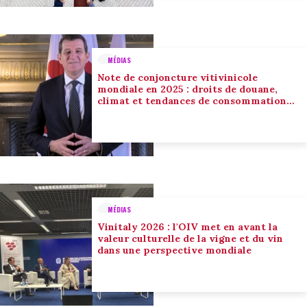
MÉDIAS
Note de conjoncture vitivinicole
mondiale en 2025 : droits de douane,
climat et tendances de consommation
conduisent l’adaptation du secteur
MÉDIAS
Vinitaly 2026 : l'OIV met en avant la
valeur culturelle de la vigne et du vin
dans une perspective mondiale