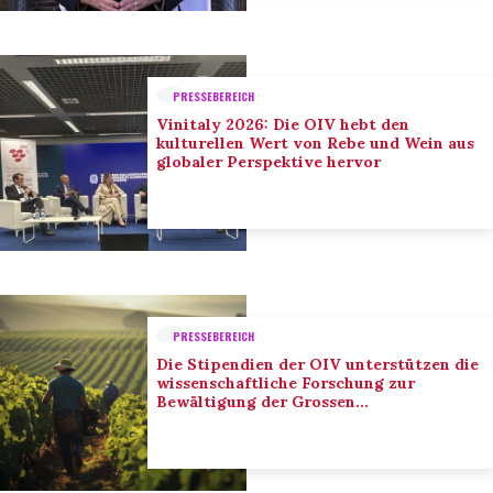
PRESSEBEREICH
Vinitaly 2026: Die OIV hebt den
kulturellen Wert von Rebe und Wein aus
globaler Perspektive hervor
PRESSEBEREICH
Die Stipendien der OIV unterstützen die
wissenschaftliche Forschung zur
Bewältigung der Grossen
Herausforderungen des Sektors