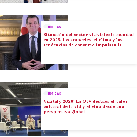
NOTICIAS
Situación del sector vitivinícola mundial
en 2025: los aranceles, el clima y las
tendencias de consumo impulsan la
adaptación del sector
NOTICIAS
Vinitaly 2026: La OIV destaca el valor
cultural de la vid y el vino desde una
perspectiva global