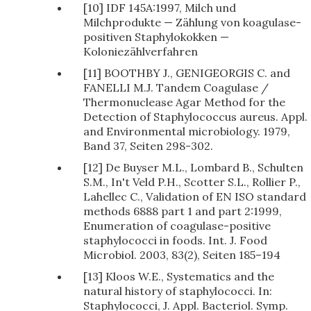
[10] IDF 145A:1997, Milch und
Milchprodukte — Zählung von koagulase-
positiven Staphylokokken —
Koloniezählverfahren
[11] BOOTHBY J., GENIGEORGIS C. and
FANELLI M.J. Tandem Coagulase /
Thermonuclease Agar Method for the
Detection of Staphylococcus aureus. Appl.
and Environmental microbiology. 1979,
Band 37, Seiten 298-302.
[12] De Buyser M.L., Lombard B., Schulten
S.M., In't Veld P.H., Scotter S.L., Rollier P.,
Lahellec C., Validation of EN ISO standard
methods 6888 part 1 and part 2:1999,
Enumeration of coagulase-positive
staphylococci in foods. Int. J. Food
Microbiol. 2003, 83(2), Seiten 185–194
[13] Kloos W.E., Systematics and the
natural history of staphylococci. In:
Staphylococci, J. Appl. Bacteriol. Symp.