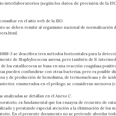
dio interlaboratorios (según los datos de precisión de la
consultar en el sitio web de la ISO.
 se deben remitir al organismo nacional de normalización del 
ers.html.
888-3 se describen tres métodos horizontales para la detección
lmente de Staphylococcus aureus, pero también de S. intermediu
 de los estafilococos se basa en una reacción coagulasa positi
pas pueden confundirse con otras bacterias, pero es posible di
ina y de producción de hemolisina, de termonucleasa y de ácido a
anterior, enumerados en el prólogo, se consideran menores (v. 
as analizadas se detallan en el Anexo C.
boratorio, es fundamental que los ensayos de recuento de esta
alizado y prestando especial atención a la eliminación de los
oratorio. En el presente documento no se pretende abordar tod