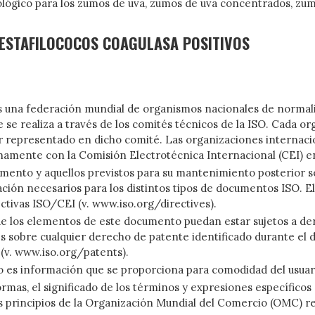
lógico para los zumos de uva, zumos de uva concentrados, zumo
 ESTAFILOCOCOS COAGULASA POSITIVOS
s una federación mundial de organismos nacionales de normali
e realiza a través de los comités técnicos de la ISO. Cada o
 representado en dicho comité. Las organizaciones internacion
hamente con la Comisión Electrotécnica Internacional (CEI) en 
mento y aquellos previstos para su mantenimiento posterior se
obación necesarios para los distintos tipos de documentos ISO.
ectivas ISO/CEI (v. www.iso.org/directives).
s de los elementos de este documento puedan estar sujetos a de
es sobre cualquier derecho de patente identificado durante el 
 (v. www.iso.org/patents).
o es información que se proporciona para comodidad del usuar
ormas, el significado de los términos y expresiones específicos
os principios de la Organización Mundial del Comercio (OMC) r