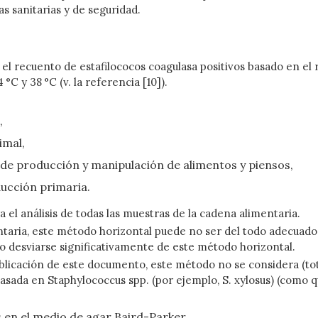
s sanitarias y de seguridad.
l recuento de estafilococos coagulasa positivos basado en el 
°C y 38 °C (v. la referencia [10]).
,
imal,
de producción y manipulación de alimentos y piensos,
ucción primaria.
 el análisis de todas las muestras de la cadena alimentaria.
ntaria, este método horizontal puede no ser del todo adecuado
o desviarse significativamente de este método horizontal.
blicación de este documento, este método no se considera (to
asada en Staphylococcus spp. (por ejemplo, S. xylosus) (como 
 en el medio de agar Baird-Parker,