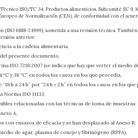
 Técnico ISO/TC 34, Productos alimenticios, Subcomité SC 9, 
é Europeo de Normalización (CEN), de conformidad con el acuer
ión (ISO 6888-2:1999), sometida a una revisión técnica. Tambi
versión anterior:
encia a la cadena alimentaria,
y del presente documento,
a ISO 7218:2007 (se indica que hay que verter el medio de
4 °C y 38 °C” en todos los casos en los que procedía,
“18 h a 24 h” por “24 h ± 2 h” en todos los casos en los que
 la Norma ISO 11133,
nibles relacionadas con las técnicas de toma de muestras;
Anexo A,
os con ensayos de eficacia y se han desplazado al Anexo B;
 medio de agar, plasma de conejo y fibrinógeno (RPFA),