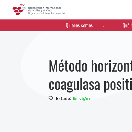
OIV
Menú de navegación
Quiénes somos
Qué 
Método horizont
coagulasa posit
Estado:
En vigor