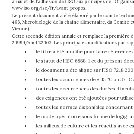
au sujet de l’adhésion de l’ISO aux principes de l’Organ
www.iso.org/iso/fr/avant-propos.
Le présent document a été élaboré par le comité techni
463, Microbiologie de la chaîne alimentaire, du Comité
Vienne).
Cette seconde édition annule et remplace la première édi
2:1999/Amd 1:2003. Les principales modifications par rapp
le titre a été modifié pour faire référence à
le statut de l’ISO 6888-1 et du présent docu
le document a été aligné sur l’ISO 7218:200
toutes les occurrences de « 35 °C ou 37 °C »
toutes les occurrences des durées d’incubati
des exigences ont été ajoutées pour utiliser
toutes les normes disponibles concernant 
le mode opératoire sous forme de logigramm
les milieux de culture et les réactifs avec 