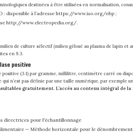
inologiques destinées à être utilisées en normalisation, consu
O : disponible à l’adresse https://www.iso.org/obp ;
resse http://www.electropedia.org/.
ilieu de culture sélectif (milieu gélosé au plasma de lapin et a
ites en 9.3.
ase positive
ositive (3.1) par gramme, millilitre, centimètre carré ou di
e qui n’est pas définie par une taille numérique, par exemple 
sultables gratuitement. L’accès au contenu intégral de la
nes directrices pour l'échantillonnage
e alimentaire — Méthode horizontale pour le dénombrement