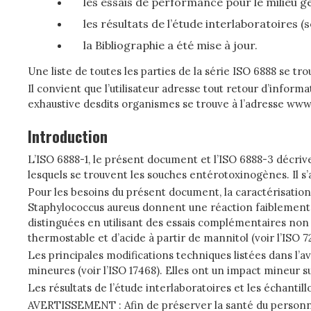
les essais de performance pour le milieu gé
les résultats de l’étude interlaboratoires 
la Bibliographie a été mise à jour.
Une liste de toutes les parties de la série ISO 6888 se tro
Il convient que l’utilisateur adresse tout retour d’info
exhaustive desdits organismes se trouve à l’adresse ww
Introduction
L’ISO 6888-1, le présent document et l’ISO 6888-3 décri
lesquels se trouvent les souches entérotoxinogènes. Il s
Pour les besoins du présent document, la caractérisation
Staphylococcus aureus donnent une réaction faiblement p
distinguées en utilisant des essais complémentaires non i
thermostable et d’acide à partir de mannitol (voir l’ISO 72
Les principales modifications techniques listées dans l
mineures (voir l’ISO 17468). Elles ont un impact mineur 
Les résultats de l’étude interlaboratoires et les échantill
AVERTISSEMENT : Afin de préserver la santé du personnel