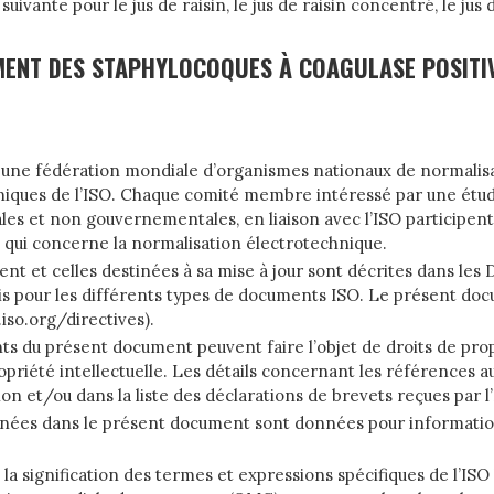
ante pour le jus de raisin, le jus de raisin concentré, le jus de
ENT DES STAPHYLOCOQUES À COAGULASE POSITI
st une fédération mondiale d’organismes nationaux de normalis
niques de l’ISO. Chaque comité membre intéressé par une étude 
les et non gouvernementales, en liaison avec l’ISO participent
 qui concerne la normalisation électrotechnique.
 et celles destinées à sa mise à jour sont décrites dans les Di
uis pour les différents types de documents ISO. Le présent d
iso.org/directives).
ents du présent document peuvent faire l’objet de droits de prop
opriété intellectuelle. Les détails concernant les références aux
on et/ou dans la liste des déclarations de brevets reçues par l
es dans le présent document sont données pour information, p
la signification des termes et expressions spécifiques de l’ISO 