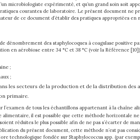
’un microbiologiste expérimenté, et qu’un grand soin soit appor
ratiques courantes de laboratoire. Le présent document ne préte
ilisateur de ce document d’établir des pratiques appropriées en 
e dénombrement des staphylocoques à coagulase positive par 
tion en aérobiose entre 34 °C et 38 °C (voir la Référence [10])
ine ;
aux ;
s les secteurs de la production et de la distribution des 
on primaire.
r l’examen de tous les échantillons appartenant à la chaîne al
e alimentaire, il est possible que cette méthode horizontale ne
soient réduites le plus possible afin de ne pas s’écarter de ma
publication du présent document, cette méthode n’est pas con
ore technologique fondée sur Staphylococcus spp. (par exemple, 