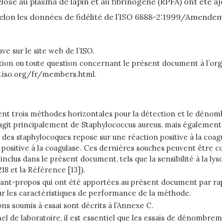
losé au plasma de lapin et au fibrinogène (RPFA) ont été aj
(selon les données de fidélité de l’ISO 6888-2:1999/Amendem
uve sur le site web de l’ISO.
rmation ou toute question concernant le présent document à l’or
w.iso.org/fr/members.html.
vent trois méthodes horizontales pour la détection et le déno
’agit principalement de Staphylococcus aureus, mais également 
 des staphylocoques repose sur une réaction positive à la coag
ositive à la coagulase. Ces dernières souches peuvent être co
nclus dans le présent document, tels que la sensibilité à la ly
18 et la Référence [13]).
’avant-propos qui ont été apportées au présent document par 
sur les caractéristiques de performance de la méthode.
ons soumis à essai sont décrits à l’Annexe C.
 de laboratoire, il est essentiel que les essais de dénombre