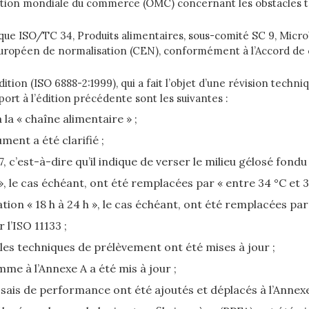
isation mondiale du commerce (OMC) concernant les obstacles t
que ISO/TC 34, Produits alimentaires, sous-comité SC 9, Micr
 européen de normalisation (CEN), conformément à l’Accord de 
tion (ISO 6888-2:1999), qui a fait l’objet d’une révision tech
ort à l’édition précédente sont les suivantes :
 la « chaîne alimentaire » ;
ment a été clarifié ;
7, c’est-à-dire qu’il indique de verser le milieu gélosé fon
, le cas échéant, ont été remplacées par « entre 34 °C et 38
on « 18 h à 24 h », le cas échéant, ont été remplacées par «
 l’ISO 11133 ;
les techniques de prélèvement ont été mises à jour ;
e à l’Annexe A a été mis à jour ;
essais de performance ont été ajoutés et déplacés à l’Annexe