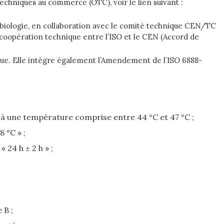
echniques au commerce (OTC), voir le lien suivant :
obiologie, en collaboration avec le comité technique CEN/TC
coopération technique entre l’ISO et le CEN (Accord de
nique. Elle intègre également l’Amendement de l’ISO 6888-
du à une température comprise entre 44 °C et 47 °C ;
 °C » ;
 24 h ± 2 h » ;
 B ;