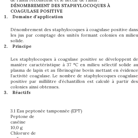
de raisin reconstitué et le nectar de raisin :
DÉNOMBREMENT DES STAPHYLOCOQUES À
COAGULASE POSITIVE
Domaine d’application
Dénombrement des staphylocoques à coagulase positive dans
les jus par comptage des unités formant colonies en milieu
solide.
Principe
Les staphylocoques à coagulase positive se développent de
manière caractéristique à 37 °C en milieu sélectif solide au
plasma de lapin et au fibrinogène bovin mettant en évidence
l’activité coagulase. Le nombre de staphylocoques coagulase
positive par millilitre d’échantillon est calculé à partir des
colonies ainsi obtenues.
Réactifs
3.1 Eau peptonée tamponnée (EPT)
Peptone de
caséin
10,0 g
Chlorure de