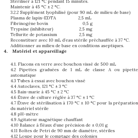
Stériliser à 121 °C pendant 15 minutes.
Maintenir à 45 °C ± 2 °C.
3.2.2 Supplément lyophilisé (pour 90 mL de milieu de base)
Plasma de lapin-EDTA 2,5 mL
Fibrinogène bovin 0,5 g
Trypsine (inhibiteur) 2,5 mg
Tellurite de potassium 2,5 mg
Reconstituer avec 10 mL d’eau stérile préchauffée à 37 °C.
Additionner au milieu de base en conditions aseptiques.
Matériel et appareillage
4.1. Flacons en verre avec bouchon vissé de 500 mL
4.2 Pipettes graduées de 1 mL de classe A ou pipette
automatique
4.3 Tubes à essai avec bouchon vissé
4.4 Autoclaves, 121 °C ± 3 °C
4.5 Bain-marie à 45 °C ± 2 °C
4.6 Étuve de culture réglée à 37 °C ± 1 °C
4.7 Étuve de stérilisation à 170 °C ± 10 °C pour la préparation
du matériel stérile
4.8 pH-mètre
4.9 Agitateur magnétique chauffant
4.10 Balance à fléaux d’une précision de ± 0,01 g
4.11 Boîtes de Petri de 90 mm de diamètre, stériles
4.12 Loupe pour le comptage des colonies