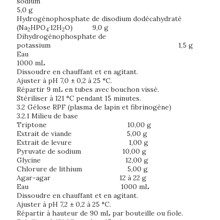
sodiu
5,0 g
Hydrogénophosphate de disodium dodécahydraté
(Na
HPO
·12H
O) 9,0 g
2
4
2
Dihydrogénophosphate de
potassium 1,5 g
Ea
1000 mL
Dissoudre en chauffant et en agitant.
Ajuster à pH 7,0 ± 0,2 à 25 °C.
Répartir 9 mL en tubes avec bouchon vissé.
Stériliser à 121 °C pendant 15 minutes.
3.2
Gélose RPF (plasma de lapin et fibrinogène)
3.2.1 Milieu de base
Triptone 10,00 g
Extrait de viande 5,00 g
Extrait de levure 1,00 g
Pyruvate de sodium 10,00 g
Glycine 12,00 g
Chlorure de lithium 5,00 g
Agar-agar 12 à 22 g
Eau 1000 mL
Dissoudre en chauffant et en agitant.
Ajuster à pH 7,2 ± 0,2 à 25 °C.
Répartir à hauteur de 90 mL par bouteille ou fiole.