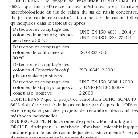
CONSIDÉRANT le projet de résolution OENO-SCMA 19-
662L, qui fait référence à des méthodes pour l’analyse
microbiologique du jus de raisin, du jus de raisin concentré,
du jus de raisin reconstitué et du nectar de raisin, telles
qu’indiquées dans le tableau ci-après
:
Détection et comptage des
UNE-EN ISO 4833-1:2014 /
colonies de microorganismes
UNE-EN ISO 4833-2:2014
aérobies à 30 °C
Détection et comptage des
colonies de coliformes à
ISO 4832:2006
30 °C
Détection et comptage des
colonies d’
Escherichia coli
β-
ISO 16649-2:2001
glucuronidase positives
Détection et comptage des
UNE-EN ISO 6888-1:2000
colonies de staphylocoques
à
/ UNE-EN ISO 6888-
coagulase-positive
2:2000
CONSIDÉRANT que le projet de résolution OENO-SCMA 19-
662L doit être retiré de la procédure par étapes de l’OIV et
être remplacé par des projets de résolution décrivant les
méthodes individuelles,
SUR PROPOSITION du Groupe d'experts « Microbiologie »,
DÉCIDE d’adopter la méthode d’analyse microbiologique
suivante pour le jus de raisin, le jus de raisin concentré, le jus