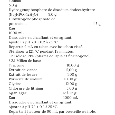
sodiu
5,0 g
Hydrogénophosphate de disodium dodécahydraté
(Na
HPO
·12H
O) 9,0 g
2
4
2
Dihydrogénophosphate de
potassium 1,5 g
Ea
1000 mL
Dissoudre en chauffant et en agitant.
Ajuster à pH 7,0 ± 0,2 à 25 °C.
Répartir 9 mL en tubes avec bouchon vissé.
Stériliser à 121 °C pendant 15 minutes.
3.2
Gélose RPF (plasma de lapin et fibrinogène)
3.2.1 Milieu de base
Triptone 10,00 g
Extrait de viande 5,00 g
Extrait de levure 1,00 g
Pyruvate de sodium 10,00 g
Glycine 12,00 g
Chlorure de lithium 5,00 g
Agar-agar 12 à 22 g
Eau 1000 mL
Dissoudre en chauffant et en agitant.
Ajuster à pH 7,2 ± 0,2 à 25 °C.
Répartir à hauteur de 90 mL par bouteille ou fiole.