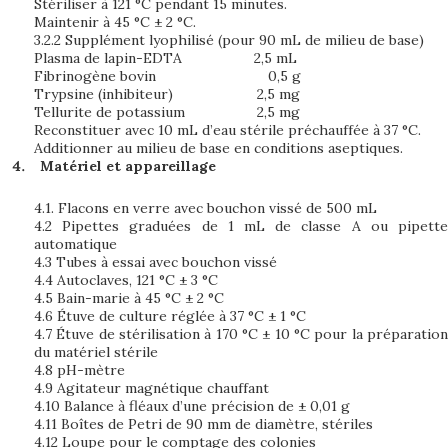
Stériliser à 121 °C pendant 15 minutes.
Maintenir à 45 °C ± 2 °C.
3.2.2 Supplément lyophilisé (pour 90 mL de milieu de base)
Plasma de lapin-EDTA 2,5 mL
Fibrinogène bovin 0,5 g
Trypsine (inhibiteur) 2,5 mg
Tellurite de potassium 2,5 mg
Reconstituer avec 10 mL d’eau stérile préchauffée à 37 °C.
Additionner au milieu de base en conditions aseptiques.
Matériel et appareillage
4.1. Flacons en verre avec bouchon vissé de 500 mL
4.2 Pipettes graduées de 1 mL de classe A ou pipette
automatique
4.3 Tubes à essai avec bouchon vissé
4.4 Autoclaves, 121 °C ± 3 °C
4.5 Bain-marie à 45 °C ± 2 °C
4.6 Étuve de culture réglée à 37 °C ± 1 °C
4.7 Étuve de stérilisation à 170 °C ± 10 °C pour la préparation
du matériel stérile
4.8 pH-mètre
4.9 Agitateur magnétique chauffant
4.10 Balance à fléaux d’une précision de ± 0,01 g
4.11 Boîtes de Petri de 90 mm de diamètre, stériles
4.12 Loupe pour le comptage des colonies