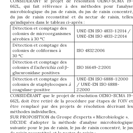
CONSIDÉRANT le projet de résolution OENO-SCMA 19-
662L, qui fait référence à des méthodes pour l’analyse
microbiologique du jus de raisin, du jus de raisin concentré,
du jus de raisin reconstitué et du nectar de raisin, telles
qu’indiquées dans le tableau ci-après
:
Détection et comptage des
UNE-EN ISO 4833-1:2014 /
colonies de microorganismes
UNE-EN ISO 4833-2:2014
aérobies à 30 °C
Détection et comptage des
colonies de coliformes à
ISO 4832:2006
30 °C
Détection et comptage des
colonies d’
Escherichia coli
β-
ISO 16649-2:2001
glucuronidase positives
Détection et comptage des
UNE-EN ISO 6888-1:2000
colonies de staphylocoques
à
/ UNE-EN ISO 6888-
coagulase-positive
2:2000
CONSIDÉRANT que le projet de résolution OENO-SCMA 19-
662L doit être retiré de la procédure par étapes de l’OIV et
être remplacé par des projets de résolution décrivant les
méthodes individuelles,
SUR PROPOSITION du Groupe d'experts « Microbiologie »,
DÉCIDE d’adopter la méthode d’analyse microbiologique
suivante pour le jus de raisin, le jus de raisin concentré, le jus