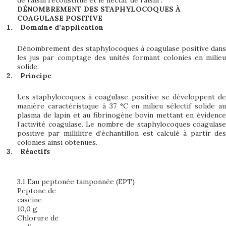
de raisin reconstitué et le nectar de raisin :
DÉNOMBREMENT DES STAPHYLOCOQUES À
COAGULASE POSITIVE
Domaine d’application
Dénombrement des staphylocoques à coagulase positive dans
les jus par comptage des unités formant colonies en milieu
solide.
Principe
Les staphylocoques à coagulase positive se développent de
manière caractéristique à 37 °C en milieu sélectif solide au
plasma de lapin et au fibrinogène bovin mettant en évidence
l’activité coagulase. Le nombre de staphylocoques coagulase
positive par millilitre d’échantillon est calculé à partir des
colonies ainsi obtenues.
Réactifs
3.1 Eau peptonée tamponnée (EPT)
Peptone de
caséin
10,0 g
Chlorure de