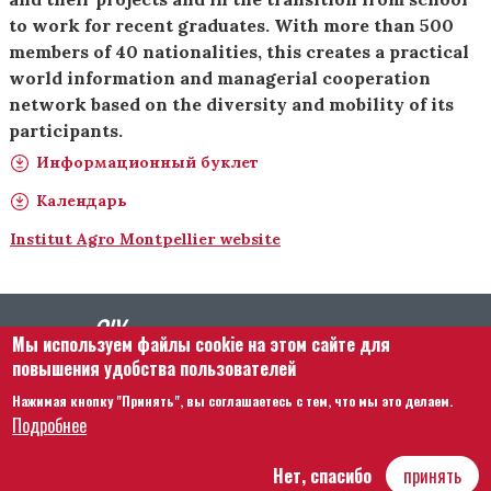
to work for recent graduates. With more than 500
members of 40 nationalities, this creates a practical
world information and managerial cooperation
network based on the diversity and mobility of its
participants.
Информационный буклет
Календарь
Institut Agro Montpellier website
Мы используем файлы cookie на этом сайте для
повышения удобства пользователей
Нажимая кнопку "Принять", вы соглашаетесь с тем, что мы это делаем.
Footer menu
Связаться с нами
Правовая информация
Подробнее
Правила и условия
Карта сайта
Нет, спасибо
принять