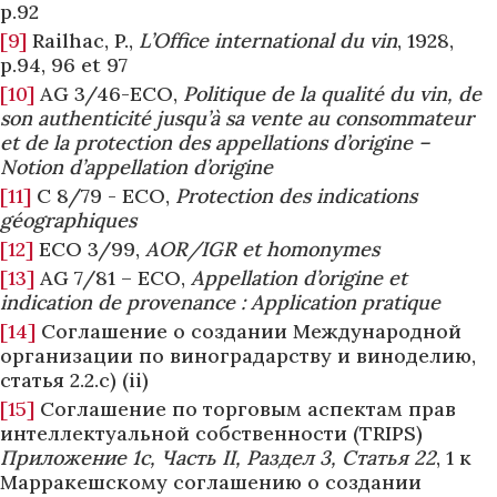
p.92
[9]
Railhac, P.,
L’Office international du vin
, 1928,
p.94, 96 et 97
[10]
AG 3/46-ECO,
Politique de la qualité du vin, de
son authenticité jusqu’à sa vente au consommateur
et de la protection des appellations d’origine –
Notion d’appellation d’origine
[11]
C 8/79 - ECO,
Protection des indications
géographiques
[12]
ECO 3/99,
AOR/IGR et homonymes
[13]
AG 7/81 – ECO,
Appellation d’origine et
indication de provenance : Application pratique
[14]
Соглашение о создании Международной
организации по виноградарству и виноделию,
статья 2.2.c) (ii)
[15]
Соглашение по торговым аспектам прав
интеллектуальной собственности (TRIPS)
Приложение 1c, Часть II, Раздел 3, Статья 22
, 1 к
Марракешскому соглашению о создании