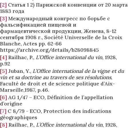
[2]
Статья 1 2) Парижской конвенции от 20 марта
1883 года
[3]
Международный конгресс по борьбе с
фальсификацией пищевой и
фармацевтической продукции, Женева, 8-12
сентября 1908 г., Société Universelle de la Croix
Blanche, Actes pp. 62-66
https://archive.org/details/b28098845
[4]
Railhac, P.,
L’Office international du vin
, 1928,
p.92
[5]
Juban, Y.,
L’Office international de la vigne et du
vin et sa doctrine au travers de ses résolutions
,
Faculté de droit et de science politique d’Aix-
Marseille,1987, p.46.
[6]
AG 1/47 – ECO, Définition de l’appellation
d’origine
[7]
C 8/79 - ECO, Protection des indications
géographiques
[8]
Railhac, P.,
L’Office international du vin
, 1928,