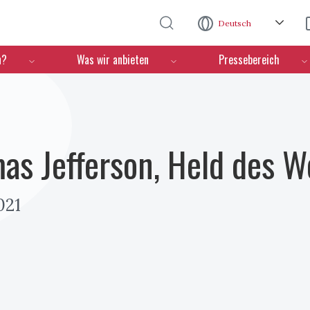
Direkt zum Inhalt
Deutsch
n?
Was wir anbieten
Pressebereich
as Jefferson, Held des W
021