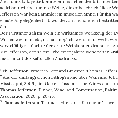
Auch dank Lafayette konnte er das Leben der brillantesten 
so lebhaft wie bestimmte Weine, die er beschrieb (diese We
Jefferson war kein Sammler im musealen Sinne. Für ihn wa
ernste Angelegenheit ist, wurde von niemandem bestritten.
Sinn.
Der Puritaner sah im Wein ein wirksames Werkzeug der Ev
Wissen wie man lebt, ist nur möglich, wenn man weiß, wie 
vervielfältigen, dachte der erste Weinkenner des neuen Am
Mit Jefferson, der selbst Erbe einer jahrtausendealten Zivi
Instrument des kulturellen Ausdrucks.
--------------------------------------------
1
Th. Jefferson, zitiert in Bernard Ginestet, Thomas Jeffers
2
Aus der umfangreichen Bibliographie über Wein und Jeffe
Mississippi, 2006 ; Jim Gabler. Passions: The Wines and Tr
Thomas Jefferson: Dinner, Wine, and Conversation, Baltimor
Association, 2020, p. 20-25.
3
Thomas Jefferson. Thomas Jefferson’s European Travel D