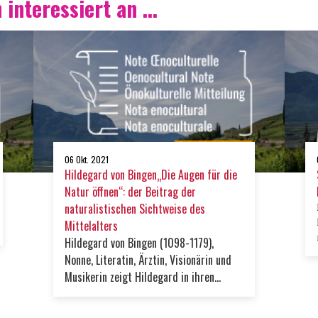
 interessiert an ...
06 Okt. 2021
Hildegard von Bingen„Die Augen für die
Natur öffnen“: der Beitrag der
naturalistischen Sichtweise des
Mittelalters
Hildegard von Bingen (1098-1179),
Nonne, Literatin, Ärztin, Visionärin und
Musikerin zeigt Hildegard in ihren
Schriften eine Sensibilität für den
Rhythmus der Natur, die sie zu einer