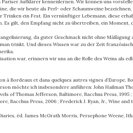
Pariser Aufklärer kennenlernen. Wir können uns vorstellen,
ine, die wir heute als Perl- oder Schaumweine bezeichnen, 
r Trinken ein Fest. Ein vernünftiger Lebemann, diese erha
 Es gilt, den Empfang nicht zu übertreiben, ein Moment, d
angelisierung, da guter Geschmack nicht ohne Mäßigung a
man trinkt. Und dieses Wissen war zu der Zeit französisch
erika.
lisation war, erinnern wir uns an die Rolle des Weins als e
on à Bordeaux et dans quelques autres vignes d’Europe, Bor
rson möchte ich insbesondere anführen: John Hailman Thom
avels of Thomas Jefferson, Baltimore, Bacchus Press, 1995 
e, Bacchus Press, 2006 ; Frederick J. Ryan, Jr., Wine and 
iaries, éd. James McGrath Morris, Persephone Weene, Itha