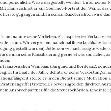
e und persönliche Weise dargestellt werden. Unter seiner 
 Mit Elan zeichnet er ein Gourmet-Porträt der Weine, da
ie hervorgegangen sind. In seinen Reiseberichten wird da
nd nannte seine Vorlieben. Als inspirierter Verkoster era
werden kann. Wir vergessen manchmal ihren buchhalterische
ügung gestellt wurden). Jefferson vernachlässigte weder d
de man seine Klassifizierung gerne etwas sinnlicher, äst
inden.
des französischen Weinbaus (Burgund und Bordeaux), sonder
pagne. Im Laufe der Jahre dehnte er seine Verkostungen au
ationsfähigkeit stellte er in den Dienst seiner Motivation 
Piratenangriffe) trotzte. Er bevorzugte den direkten Aust
nem Ansprechpartner für die Steuerbehörden. Eine intell