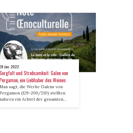
09 Jan. 2022
Sorgfalt und Strebsamkeit: Galen von
Pergamon, ein Liebhaber des Weines
Man sagt, die Werke Galens von
Pergamon (129–200/210) stellten
nahezu ein Achtel der gesamten
überlieferten griechischen Literatur
von Homer bis zum Ende des 2.
Jahrhunderts unserer Zeitrechnung
dar. Und dies, obwohl zahlreiche
seiner Traktate verloren gegangen