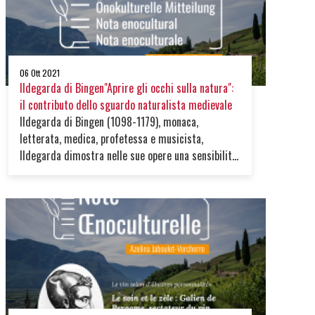
06 Ott 2021
Ildegarda di Bingen"Aprire gli occhi sulla natura":
il contributo dello sguardo naturalista medievale
Ildegarda di Bingen (1098-1179), monaca,
letterata, medica, profetessa e musicista,
Ildegarda dimostra nelle sue opere una sensibilità
al ritmo della natura che la rende un'illustre
iniziatrice degli attuali adepti della biodinamica.