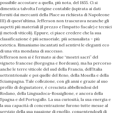
possibile accostare a quella, più nota, del 1855. Ci si
dimentica talvolta l’origine contabile (ispirata ai dati
forniti dai mercanti della Place su richiesta di Napoleone
III) di quest’ultima. Jefferson non trascurava neanche gli
aspetti più materiali (il prezzo e l’impatto fiscale) e tecnici
(i metodi viticoli). Eppure, ci piace credere che la sua
classificazione è più sensoriale, più sensualista – più
estetica. Rimaniamo incantati nel sentirvi le eleganti eco
di una vita mondana di successo.
Jefferson non si è fermato ai due “mostri sacri” del
vigneto francese (Borgogna e Bordeaux), ma ha percorso
anche le terre viticole del sud della Francia, dell’Italia
settentrionale e poi quelle del Reno, della Mosella e della
Sciampagna. Tale collezione, con gli anni e grazie al suo
profilo di degustatore, è cresciuta abbellendosi del
Rodano, della Linguadoca-Rossiglione, e ancora della
Spagna e del Portogallo. La sua curiosità, la sua energia e
la sua capacità di concentrazione furono tutte messe al
servizio della sua passione di enofilo, consentendogli di