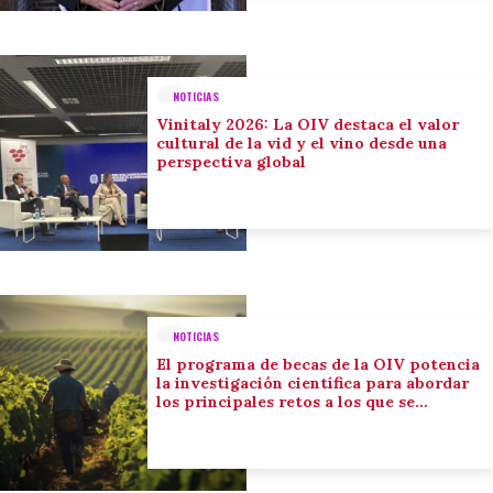
NOTICIAS
Vinitaly 2026: La OIV destaca el valor
cultural de la vid y el vino desde una
perspectiva global
NOTICIAS
El programa de becas de la OIV potencia
la investigación científica para abordar
los principales retos a los que se
enfrenta el sector