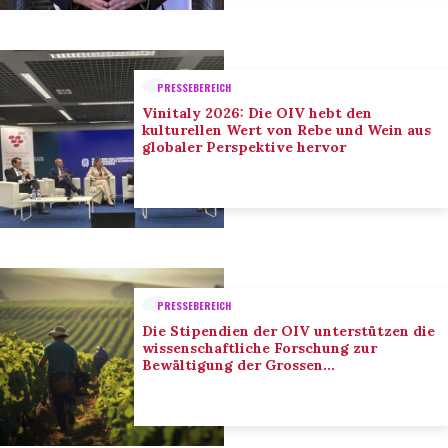
PRESSEBEREICH
Vinitaly 2026: Die OIV hebt den
kulturellen Wert von Rebe und Wein aus
globaler Perspektive hervor
PRESSEBEREICH
Die Stipendien der OIV unterstützen die
wissenschaftliche Forschung zur
Bewältigung der Grossen
Herausforderungen des Sektors