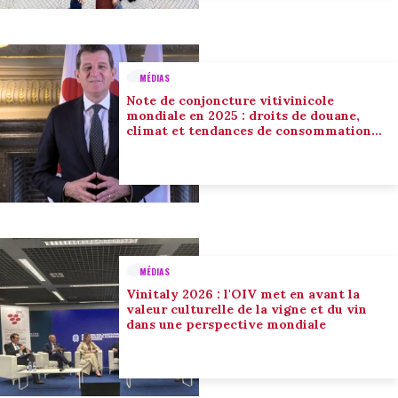
MÉDIAS
Note de conjoncture vitivinicole
mondiale en 2025 : droits de douane,
climat et tendances de consommation
conduisent l’adaptation du secteur
MÉDIAS
Vinitaly 2026 : l'OIV met en avant la
valeur culturelle de la vigne et du vin
dans une perspective mondiale