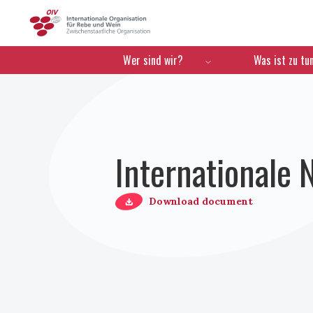
OIV
Menú de navegación
Wer sind wir?
Was ist zu tu
Internationale 
Download document