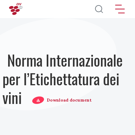
Salta al contenuto principale
Norma Internazionale
per l’Etichettatura dei
vini
Download document