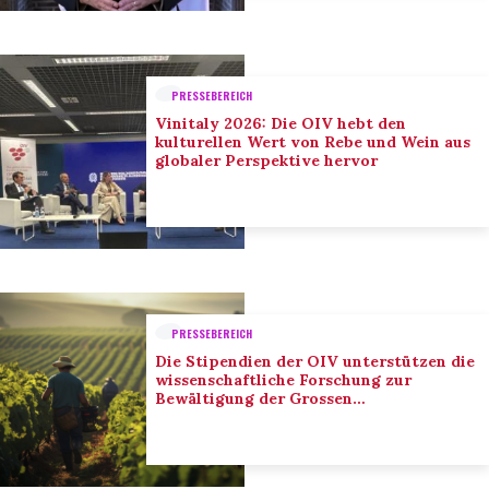
PRESSEBEREICH
Vinitaly 2026: Die OIV hebt den
kulturellen Wert von Rebe und Wein aus
globaler Perspektive hervor
PRESSEBEREICH
Die Stipendien der OIV unterstützen die
wissenschaftliche Forschung zur
Bewältigung der Grossen
Herausforderungen des Sektors