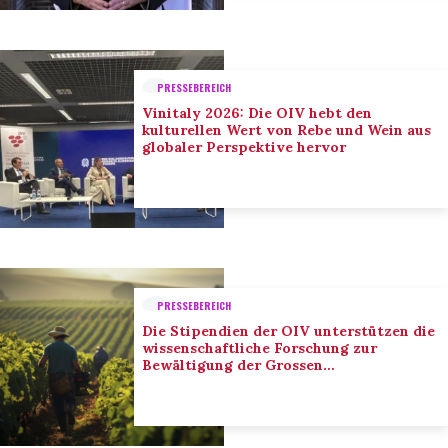
PRESSEBEREICH
Vinitaly 2026: Die OIV hebt den
kulturellen Wert von Rebe und Wein aus
globaler Perspektive hervor
PRESSEBEREICH
Die Stipendien der OIV unterstützen die
wissenschaftliche Forschung zur
Bewältigung der Grossen
Herausforderungen des Sektors