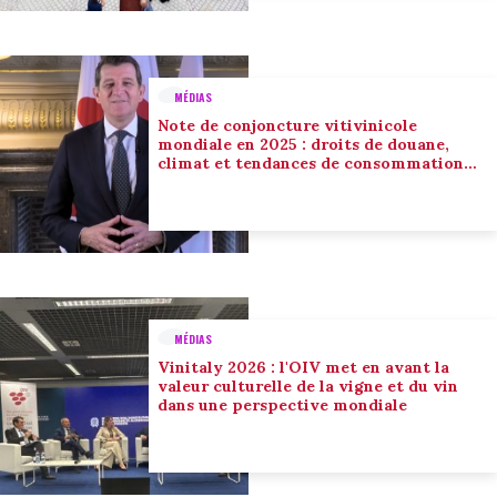
MÉDIAS
Note de conjoncture vitivinicole
mondiale en 2025 : droits de douane,
climat et tendances de consommation
conduisent l’adaptation du secteur
MÉDIAS
Vinitaly 2026 : l'OIV met en avant la
valeur culturelle de la vigne et du vin
dans une perspective mondiale