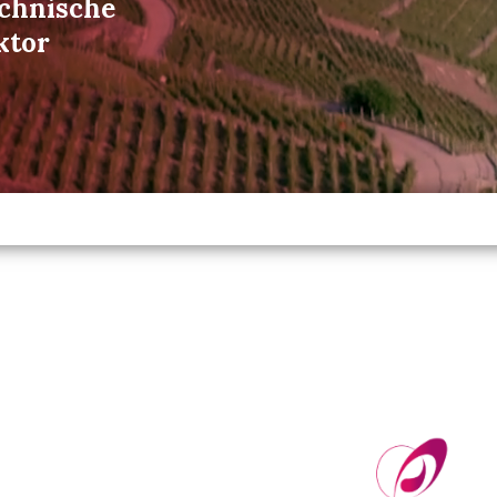
echnische
ktor