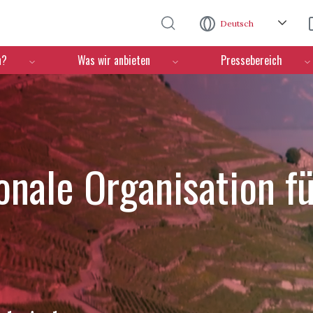
Direkt zum Inhalt
Deutsch
n?
Was wir anbieten
Pressebereich
ionale Organisation f