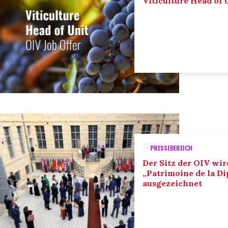
Viticulture Head of U
PRESSEBEREICH
Der Sitz der OIV wir
„Patrimoine de la D
ausgezeichnet