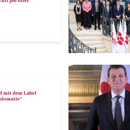
nit job offer
d mit dem Label
iplomatie“