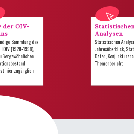
v der OIV-
Statistische
ins
Analysen
tändige Sammlung des
Statistischen Analys
e l'OIV (1928-1998),
Jahresüberblick, Stat
 außergewöhnlichen
Daten, Konjunkturana
tionsbestand
Themenbericht
 ist hier zugänglich