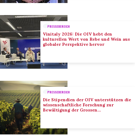
PRESSEBEREICH
Vinitaly 2026: Die OIV hebt den
kulturellen Wert von Rebe und Wein aus
globaler Perspektive hervor
PRESSEBEREICH
Die Stipendien der OIV unterstützen die
wissenschaftliche Forschung zur
Bewältigung der Grossen
Herausforderungen des Sektors