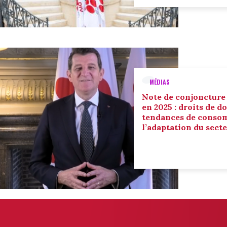
MÉDIAS
Note de conjoncture
en 2025 : droits de d
tendances de conso
l’adaptation du sect