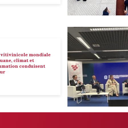
 vitivinicole mondiale
ouane, climat et
mmation conduisent
eur