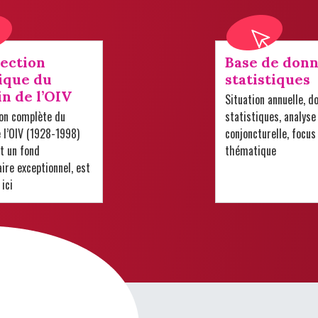
lection
Base de donn
ique du
statistiques
in de l’OIV
Situation annuelle, d
ion complète du
statistiques, analyse
e l’OIV (1928-1998)
conjoncturelle, focus
t un fond
thématique
re exceptionnel, est
 ici