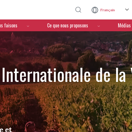
Aller au contenu principal
Français
us faisons
Ce que nous proposons
Médias
Internationale de la
e et