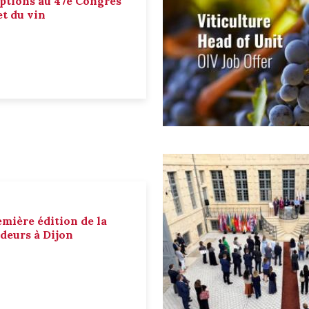
ptions au 47e Congrès
et du vin
emière édition de la
deurs à Dijon