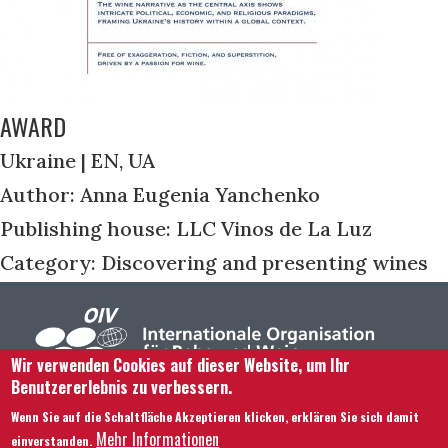
AWARD
Ukraine | EN, UA
Author: Anna Eugenia Yanchenko
Publishing house: LLC Vinos de La Luz
Category: Discovering and presenting wines
Wir verwenden Cookies auf dieser Website, um Ihr
Benutzererlebnis zu verbessern.
Footer menu
Kontaktieren Sie uns
Rechtliche Hinweise
Wenn Sie auf die Schaltfläche Akzeptieren klicken, erklären Sie sich damit
Bedingungen und Konditionen
Mehr Informationen
einverstanden.