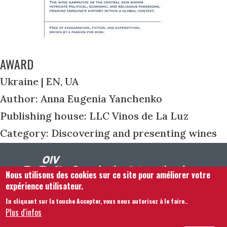
AWARD
Ukraine | EN, UA
Author: Anna Eugenia Yanchenko
Publishing house: LLC Vinos de La Luz
Category: Discovering and presenting wines
Nous utilisons des cookies sur ce site pour améliorer votre
expérience utilisateur.
En cliquant sur la touche Accepter, vous nous autorisez à le faire.
.
Footer menu
Nous Contacter
Mentions légales
Termes et conditions
Plus d'infos
Plan du site