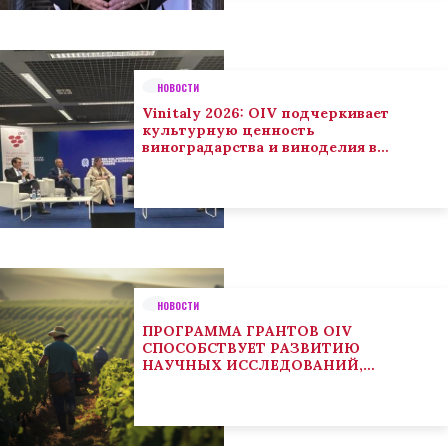
НОВОСТИ
Vinitaly 2026: OIV подчеркивает
культурную ценность
виноградарства и виноделия в
глобальном контексте
НОВОСТИ
ПРОГРАММА ГРАНТОВ OIV
СПОСОБСТВУЕТ РАЗВИТИЮ
НАУЧНЫХ ИССЛЕДОВАНИЙ,
НАПРАВЛЕННЫХ НА РЕШЕНИЕ
ОСНОВНЫХ ПРОБЛЕМ, СОСТОЯЩИХ
ПЕРЕД СЕКТОРОМ