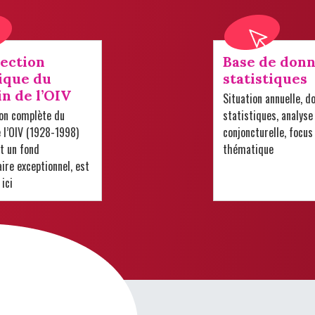
lection
Base de donn
ique du
statistiques
in de l’OIV
Situation annuelle, d
ion complète du
statistiques, analyse
e l’OIV (1928-1998)
conjoncturelle, focus
t un fond
thématique
re exceptionnel, est
 ici