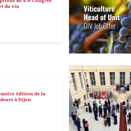
ptions au 47e Congrès
et du vin
emière édition de la
deurs à Dijon