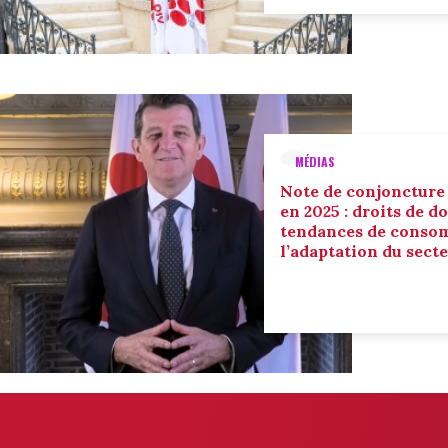
MÉDIAS
Note de conjoncture
en 2025 : droits de d
tendances de conso
l’adaptation du sect