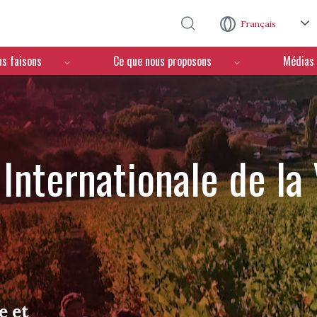
Aller au contenu principal
Français
us faisons
Ce que nous proposons
Médias
Internationale de la
e et