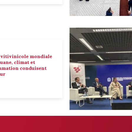
 vitivinicole mondiale
ouane, climat et
mmation conduisent
eur