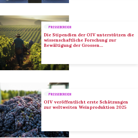
PRESSEBEREICH
Die Stipendien der OIV unterstützen die
wissenschaftliche Forschung zur
Bewältigung der Grossen
Herausforderungen des Sektors
PRESSEBEREICH
OIV veröffentlicht erste Schätzungen
zur weltweiten Weinproduktion 2025