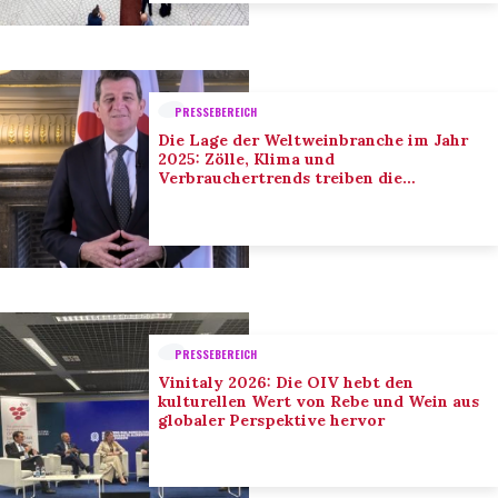
PRESSEBEREICH
Die Lage der Weltweinbranche im Jahr
2025: Zölle, Klima und
Verbrauchertrends treiben die
Anpassung der Branche voran
PRESSEBEREICH
Vinitaly 2026: Die OIV hebt den
kulturellen Wert von Rebe und Wein aus
globaler Perspektive hervor