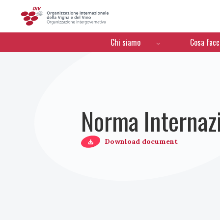
OIV
Menú de navegación
Chi siamo
Cosa fac
Norma Internazio
Download document