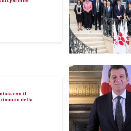
nit job offer
miata con il
rimonio della