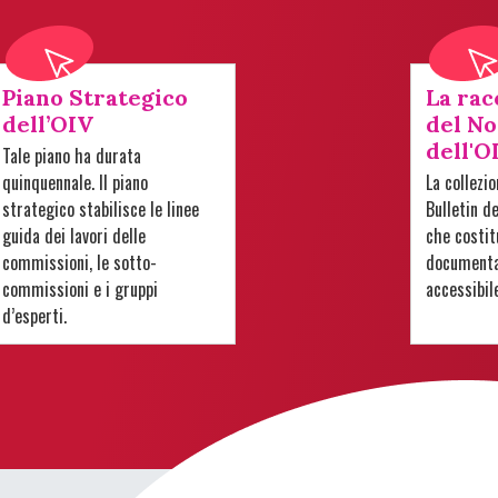
Piano Strategico
La rac
dell’OIV
del No
dell'O
Tale piano ha durata
quinquennale. Il piano
La collezi
strategico stabilisce le linee
Bulletin d
guida dei lavori delle
che costit
commissioni, le sotto-
documentar
commissioni e i gruppi
accessibil
d’esperti.