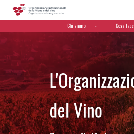
OIV
Menú de navegación
Chi siamo
Cosa fac
L'Organizzazi
del Vino