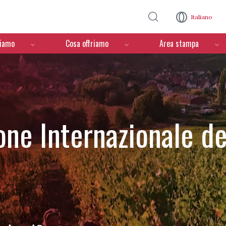
Salta al contenuto principale
Italiano
ciamo
Cosa offriamo
Area stampa
one Internazionale de