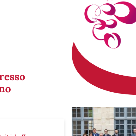
gresso
ino