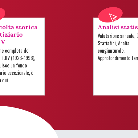
colta storica
Analisi stati
tiziario
Valutazione annuale, 
IV
Statistici, Analisi
one completa del
congiunturale,
e l'OIV (1928-1998),
Approfondimento te
uisce un fondo
io eccezionale, è
e qui