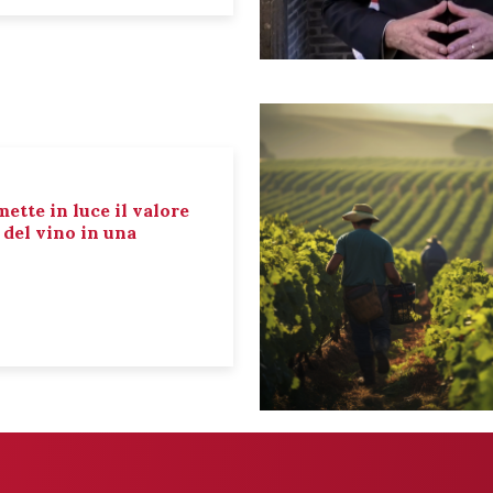
mette in luce il valore
e del vino in una