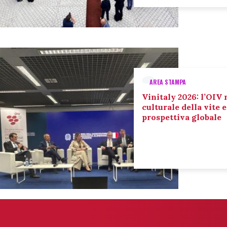
AREA STAMPA
Vinitaly 2026: l’OIV 
culturale della vite 
prospettiva globale