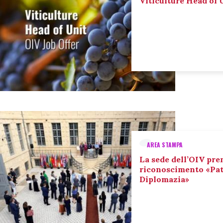
Viticulture Head of U
AREA STAMPA
La sede dell’OIV pre
riconoscimento «Pat
Diplomazia»