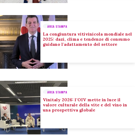
AREA STAMPA
La congiuntura vitivinicola mondiale nel
2025: dazi, clima e tendenze di consumo
guidano l'adattamento del settore
AREA STAMPA
Vinitaly 2026: l’OIV mette in luce il
valore culturale della vite e del vino in
una prospettiva globale