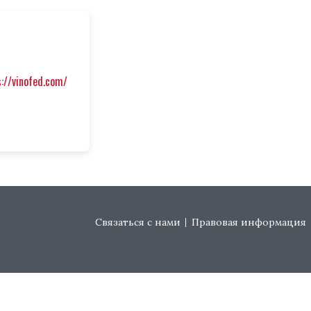
s://vinofed.com/
Footer menu
Связаться с нами
Правовая информация