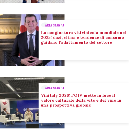
AREA STAMPA
La congiuntura vitivinicola mondiale nel
2025: dazi, clima e tendenze di consumo
guidano l'adattamento del settore
AREA STAMPA
Vinitaly 2026: l’OIV mette in luce il
valore culturale della vite e del vino in
una prospettiva globale