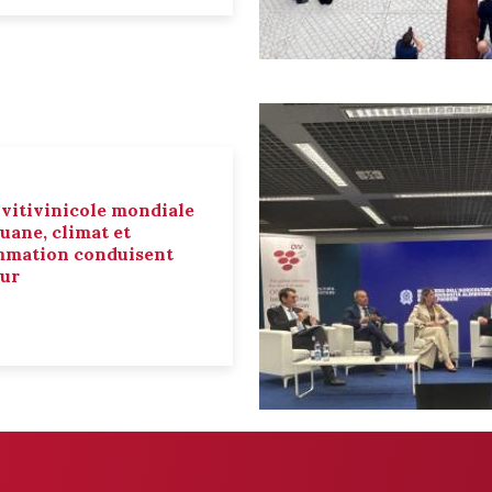
 vitivinicole mondiale
ouane, climat et
mmation conduisent
eur