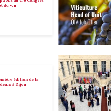
ptions au 47e Congrès
et du vin
emière édition de la
deurs à Dijon