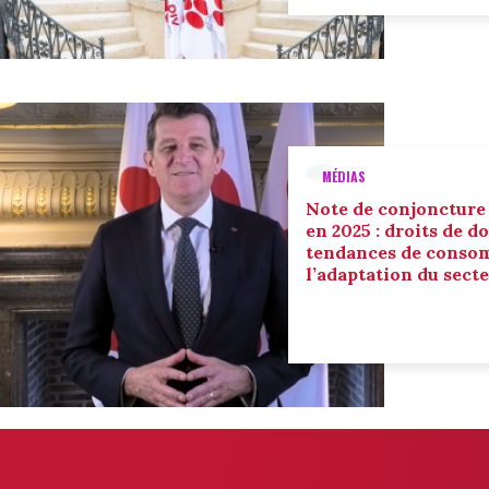
MÉDIAS
Note de conjoncture
en 2025 : droits de d
tendances de conso
l’adaptation du sect