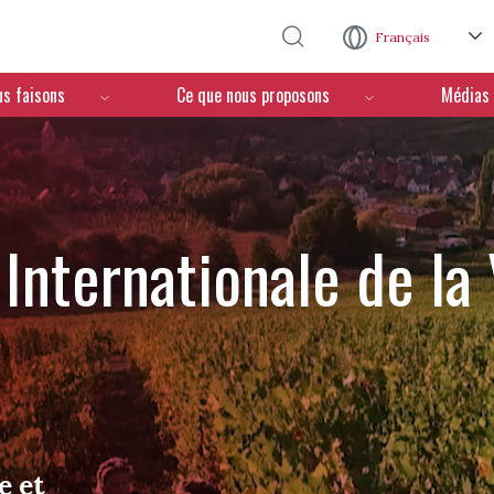
Aller au contenu principal
Français
us faisons
Ce que nous proposons
Médias
Internationale de la
e et