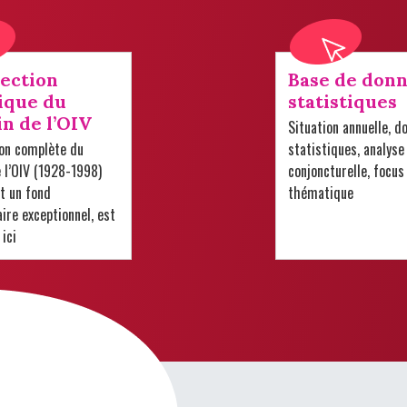
lection
Base de donn
ique du
statistiques
in de l’OIV
Situation annuelle, d
ion complète du
statistiques, analyse
e l’OIV (1928-1998)
conjoncturelle, focus
t un fond
thématique
re exceptionnel, est
 ici