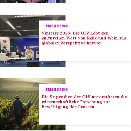
PRESSEBEREICH
Vinitaly 2026: Die OIV hebt den
kulturellen Wert von Rebe und Wein aus
globaler Perspektive hervor
PRESSEBEREICH
Die Stipendien der OIV unterstützen die
wissenschaftliche Forschung zur
Bewältigung der Grossen
Herausforderungen des Sektors